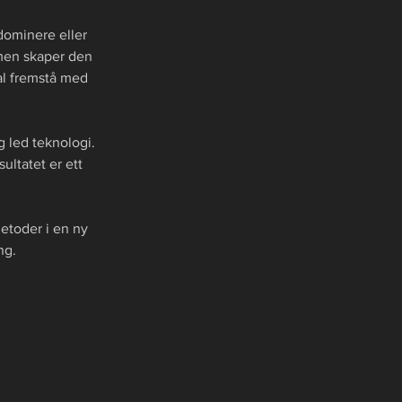
dominere eller 
men skaper den 
l fremstå med 
g led teknologi. 
ultatet er ett 
etoder i en ny 
ng.