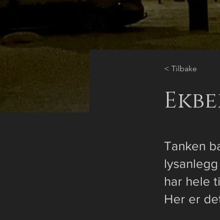
< Tilbake
Ekbe
Tanken ba
lysanlegg
har hele t
Her er de