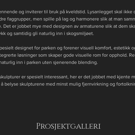
ennende og inviterer til bruk på kveldstid. Lysanlegget skal ikke 
dre faggrupper, men spille på lag og harmonere slik at man sam
. Det er jobbet mye med designen av armaturene slik at dem ska
kk og samtidig gli naturlig inn i skogsmiljøet.
esielt designet for parken og forener visuell komfort, estetikk o
integrerte løsninger som skaper gode visuelle rom for opphold. Res
naturlig inn i parken uten sjenerende blending.
kulpturer er spesielt interessant, her er det jobbet med kjente m
r å belyse skulpturene med minst mulig fjernvirkning og fortolkni
Prosjektgalleri