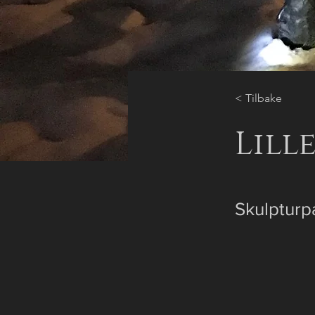
< Tilbake
Lill
Skulpturp