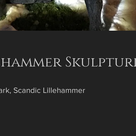
ehammer Skulptur
ark, Scandic Lillehammer