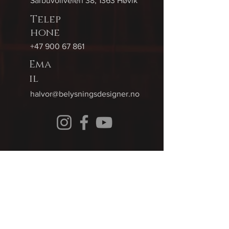
Sarbuvollveien 38, 1363 Høvik
Telep
hone
+47 900 67 861
Ema
il
halvor@belysningsdesigner.no