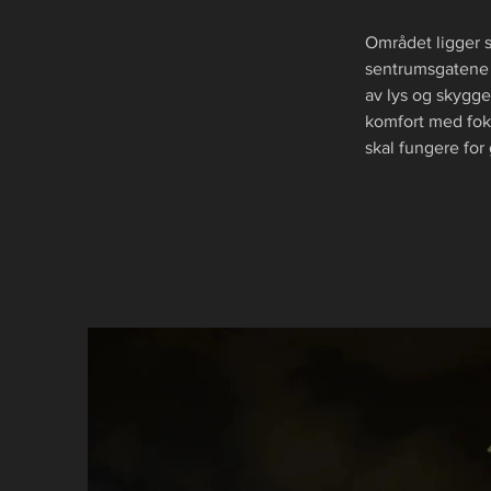
Området ligger s
sentrumsgatene s
av lys og skygge
komfort med foku
skal fungere fo