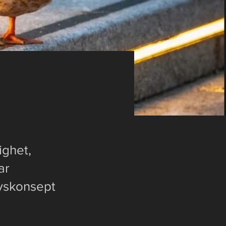
ighet,
ar
lyskonsept