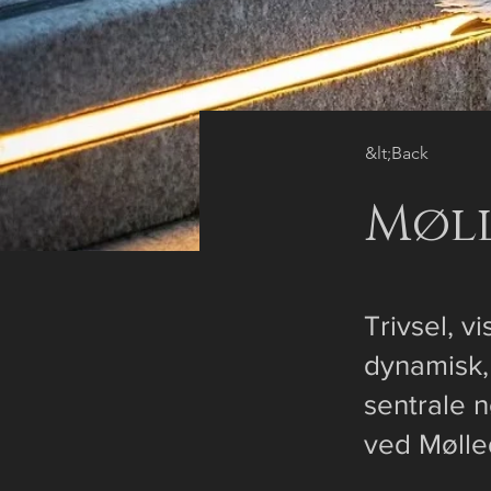
&lt;Back
Møl
Trivsel, v
dynamisk,
sentrale 
ved Mølle