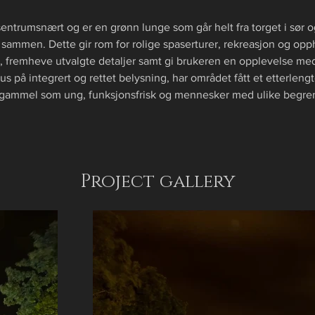
entrumsnært og er en grønn lunge som går helt fra torget i sør o
ammen. Dette gir rom for rolige spaserturer, rekreasjon og opp
, fremheve utvalgte detaljer samt gi brukeren en opplevelse med
s på integrert og rettet belysning, har området fått et etterlengte
r gammel som ung, funksjonsfrisk og mennesker med ulike begre
Project gallery